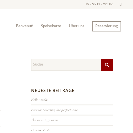
Di - So 11 - 22 Uhr
Benvenuti
Speisekarte
Über uns
Reservierung
NEUESTE BEITRÄGE
Hello world!
How to: Selecting the perfect wine
The new Pizza oven
How to: Pasta