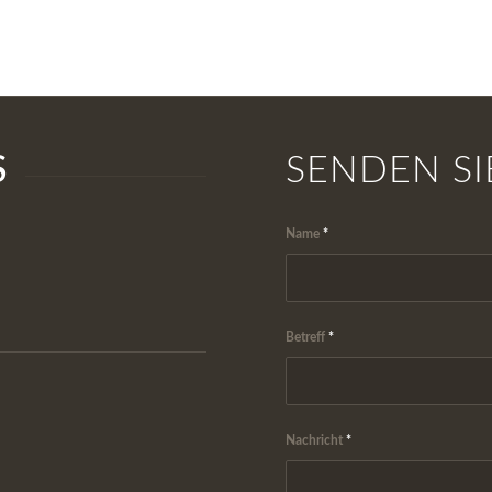
S
SENDEN SI
Name
*
Betreff
*
Nachricht
*