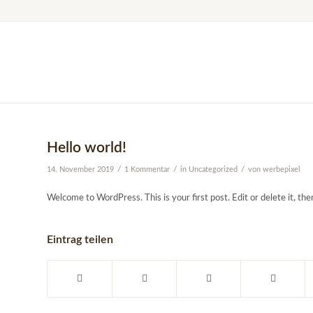
Hello world!
/
/
/
14. November 2019
1 Kommentar
in
Uncategorized
von
werbepixel
Welcome to WordPress. This is your first post. Edit or delete it, then
Eintrag teilen