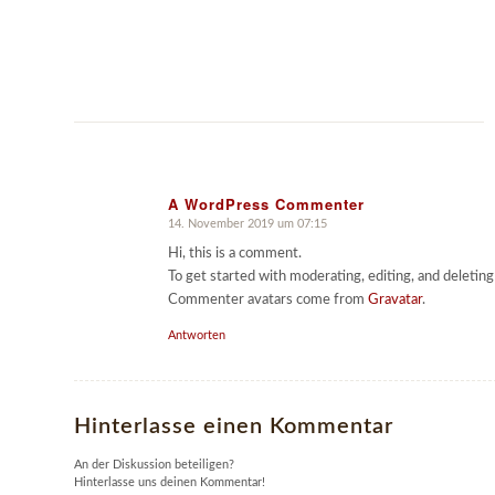
A WordPress Commenter
14. November 2019 um 07:15
sagte:
Hi, this is a comment.
To get started with moderating, editing, and deleti
Commenter avatars come from
Gravatar
.
Antworten
Hinterlasse einen Kommentar
An der Diskussion beteiligen?
Hinterlasse uns deinen Kommentar!