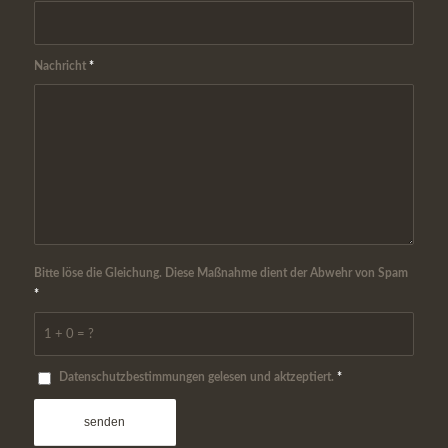
Nachricht
*
Bitte löse die Gleichung. Diese Maßnahme dient der Abwehr von Spam
*
1 + 0 = ?
Datenschutzbestimmungen gelesen und aktzeptiert.
*