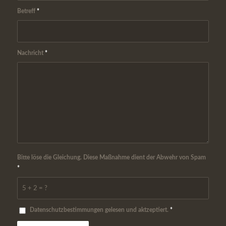
Betreff
*
Nachricht
*
Bitte löse die Gleichung. Diese Maßnahme dient der Abwehr von Spam
*
5 + 2 = ?
Datenschutzbestimmungen gelesen und aktzeptiert.
*