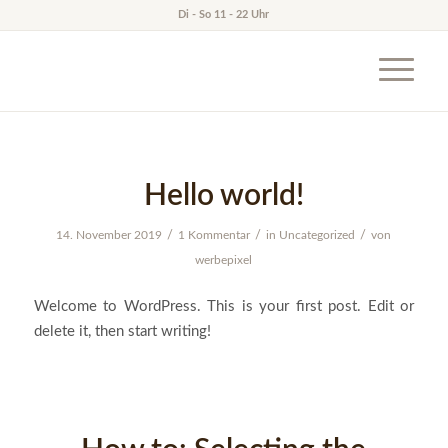
Di - So 11 - 22 Uhr
Hello world!
/
/
/
14. November 2019
1 Kommentar
in
Uncategorized
von
werbepixel
Welcome to WordPress. This is your first post. Edit or
delete it, then start writing!