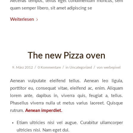
Aecenas tempus, tellus eget condimentum rhoncus, sem
quam semper libero, sit amet adipiscing se
Weiterlesen
The new Pizza oven
/
/
/
9. März 2012
0 Kommentare
in
Uncategorized
von
werbepixel
Aenean vulputate eleifend tellus. Aenean leo ligula,
porttitor eu, consequat vitae, eleifend ac, enim. Aliquam
lorem ante, dapibus in, viverra quis, feugiat a, tellus.
Phasellus viverra nulla ut metus varius laoreet. Quisque
rutrum.
Aenean imperdiet.
Etiam ultricies nisi vel augue. Curabitur ullamcorper
ultricies nisi. Nam eget dui.