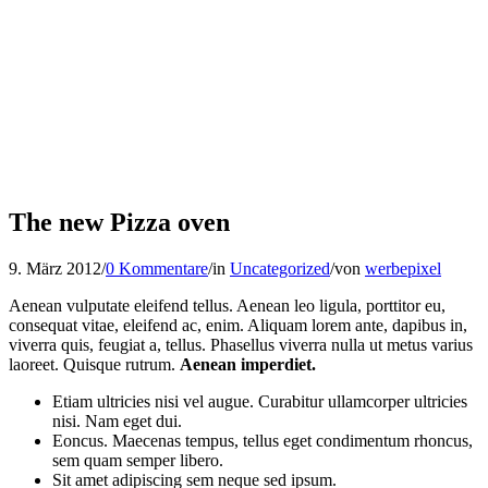
The new Pizza oven
9. März 2012
/
0 Kommentare
/
in
Uncategorized
/
von
werbepixel
Aenean vulputate eleifend tellus. Aenean leo ligula, porttitor eu,
consequat vitae, eleifend ac, enim. Aliquam lorem ante, dapibus in,
viverra quis, feugiat a, tellus. Phasellus viverra nulla ut metus varius
laoreet. Quisque rutrum.
Aenean imperdiet.
Etiam ultricies nisi vel augue. Curabitur ullamcorper ultricies
nisi. Nam eget dui.
Eoncus. Maecenas tempus, tellus eget condimentum rhoncus,
sem quam semper libero.
Sit amet adipiscing sem neque sed ipsum.