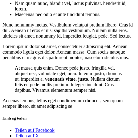
Nam quam nunc, blandit vel, luctus pulvinar, hendrerit id,
lorem.
Maecenas nec odio et ante tincidunt tempus.
Nunc nonummy metus. Vestibulum volutpat pretium libero. Cras id
dui. Aenean ut eros et nisl sagittis vestibulum. Nullam nulla eros,
ultricies sit amet, nonummy id, imperdiet feugiat, pede. Sed lectus.
Lorem ipsum dolor sit amet, consectetuer adipiscing elit. Aenean
commodo ligula eget dolor. Aenean massa. Cum sociis natoque
penatibus et magnis dis parturient montes, nascetur ridiculus mus.
At massa quis enim. Donec pede justo, fringilla vel,
aliquet nec, vulputate eget, arcu. In enim justo, rhoncus
ut, imperdiet a,
venenatis vitae, justo
. Nullam dictum
felis eu pede mollis pretium. Integer tincidunt. Cras
dapibus. Vivamus elementum semper nisi.
Aecenas tempus, tellus eget condimentum rhoncus, sem quam
semper libero, sit amet adipiscing se
Eintrag teilen
Teilen auf Facebook
Teilen auf X